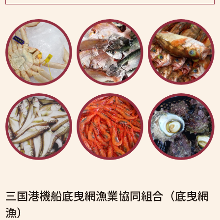
三国港機船底曳網漁業協同組合（底曳網
漁）