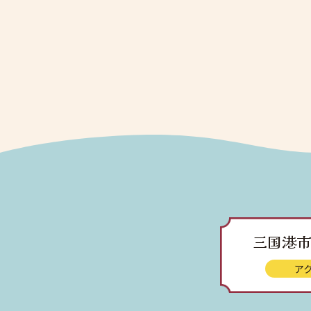
三国港市
ア