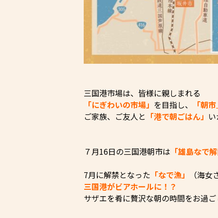
三国港市場は、皆様に親しまれる
「にぎわいの市場」
を目指し、
「朝市
ご家族、ご友人と
「港で朝ごはん」
い
７月16日の三国港朝市は
「雄島なで解
7月に解禁となった
「なで漁」
（海女
三国港がビアホールに！？
サザエを肴に贅沢な朝の時間をお過ご