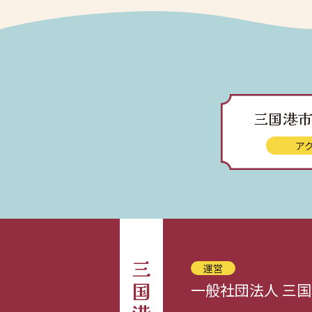
三国港市
ア
運営
一般社団法人 三